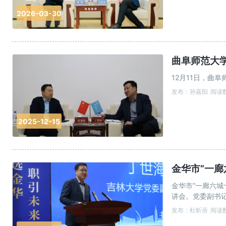
2026-03-30
曲阜师范大
12月11日，
发布：孙嘉阳
阅读数
2025-12-15
金华市“一廊
金华市“一廊六城
讲会。党委副书
尤其在汽车零部
发布：杜昕蓓
阅读数
的合作基础，期