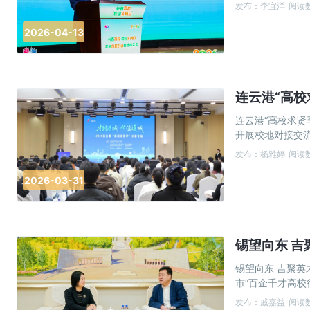
发布：李宜洋
阅读数
2026-04-13
连云港“高校
连云港“高校求贤
开展校地对接交
欢迎，并介绍了
发布：杨雅婷
阅读数
2026-03-31
锡望向东 吉
锡望向东 吉聚英才
市“百企千才高
琳一行，双方就
发布：戚嘉益
阅读数