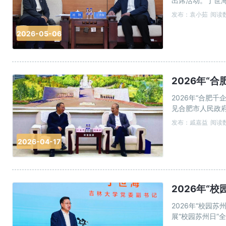
出席活动。丁世
平台、产业、人
发布：袁小茹
阅读数
学校相关部门负
2026-05-06
2026年“
2026年“合肥
见合肥市人民政
迎，并介绍了吉
发布：戚嘉益
阅读数
以此次活动为契
2026-04-17
2026年“
2026年“校园
展“校园苏州日”