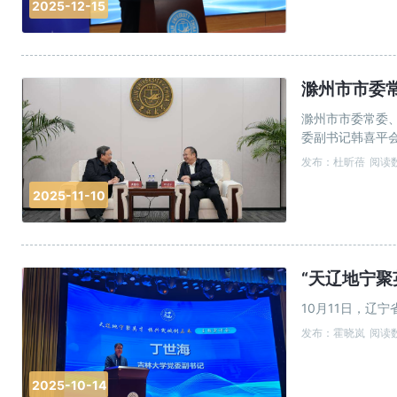
2025-12-15
滁州市市委
滁州市市委常委
委副书记韩喜平
一行的到访表示
发布：杜昕蓓
阅读数
2025-11-10
“天辽地宁聚
10月11日，辽
发布：霍晓岚
阅读数
2025-10-14