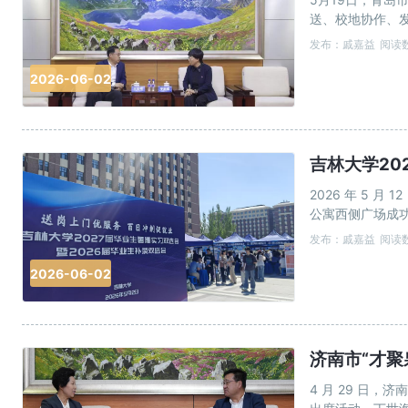
送、校地协作、
人才实力卓越。
发布：戚嘉益
阅读数
2026-06-02
吉林大学20
2026 年 5 
公寓西侧广场成
梁。 &nbs
发布：戚嘉益
阅读数
2026-06-02
济南市“才
4 月 29 日