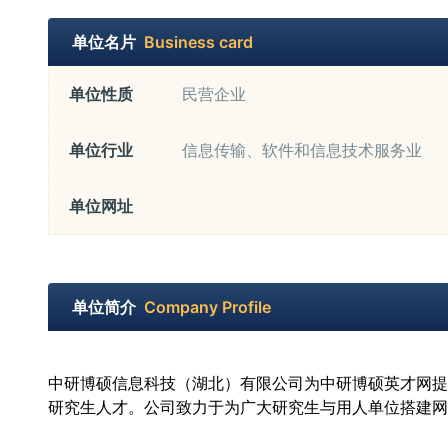
单位名片
Business card
单位性质
民营企业
单位行业
信息传输、软件和信息技术服务业
单位网址
单位简介
Company Profile
中研博硕信息科技（湖北）有限公司为中研博硕英才网提
研究生人才。公司致力于为广大研究生与用人单位搭建网